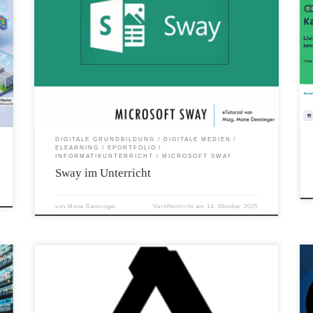
Was ist Sway? Sway ist eine von Microsoft kostenlos zur Verfügung
gestellte Web 2.0 Anwendung. Die Kernaufgabe ist das einfache
Präsentieren von Inhalten auf einer Webseite. Diese Inhalte können
reine Texte, Bilder, Videos, aber auch interaktiv eingebundene
Objekte sein.
DIGITALE GRUNDBILDUNG
DIGITALE MEDIEN
ELEARNING
EPORTFOLIO
INFORMATIKUNTERRICHT
MICROSOFT SWAY
Sway im Unterricht
von
Mone Denninger
Veröffentlicht am
14. Oktober 2025
Affinity ist eine Reihe von Grafikdesign-Softwareprodukten, die von
Serif entwickelt wurden. Dazu gehören Affinity Photo
(Bildbearbeitung: Bearbeitung und Retusche einzelner Fotos oder
mehrschichtiger Kompositionen und fotografischer Kunstwerke.),
Affinity Designer (Vektorgrafikdesign: Erstellung von Illustrationen,