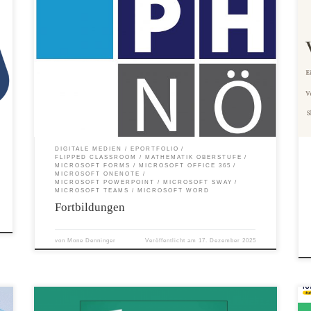
Folgende Fortbildungen werden in nächster Zeit von mir an den
Pädagogischen Hochschulen angeboten! 351F6SPK26 Digitale
Grundlagen mit Microsoft Office 365 | Online-LV Mi, 22.04.26
s
14:30 – 17:45 online 351F6SPK27 Digitale Grundbildung mit
Microsoft Office 365 | Online-LV Mi, 29.04.26 14:30 – 17:45
online 351F6SPK28 Microsoft 365 im Mathematikunterricht |
Online-LV Mi, 06.05.26 14:30 – 17:45 online 351F6SPK29
Microsoft 365 und KI | Online-LV | #kischule Mi, 20.05.26 14:30 –
17:45 online 351F6SPK51 Grundlagen der Unterrichtsgestaltung mit
Microsoft Teams für den Schulstart 2026 | Online-LV Mi, 23.09.26
14:30 – 17:45 online 351F6SPK52 Erste Schritte in OneNote – das
digitale Heft für […]
DIGITALE MEDIEN
EPORTFOLIO
FLIPPED CLASSROOM
MATHEMATIK OBERSTUFE
MICROSOFT FORMS
MICROSOFT OFFICE 365
MICROSOFT ONENOTE
MICROSOFT POWERPOINT
MICROSOFT SWAY
MICROSOFT TEAMS
MICROSOFT WORD
Fortbildungen
von
Mone Denninger
Veröffentlicht am
17. Dezember 2025