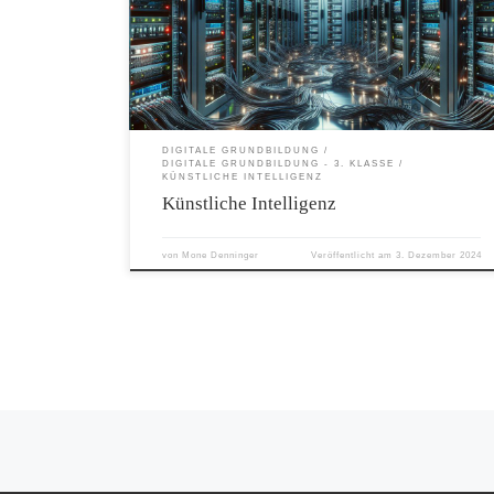
wirklich? Wie könnte man das erklären? Schau dir das folgende
Erklärvideo an: Notiere dir… a) … Beispiele, wo KI drinnen steckt.
b) … Unterschiede zwischen einem Taschenrechner und einem KI-
System. c) … Schritte, wie die KI lernt. Erstelle eine Mindmap und
einen Audiobeitrag! a) Fasse die Stichworte vom Film in einer
Mindmap zusammen. Verwende dazu […]
DIGITALE GRUNDBILDUNG
DIGITALE GRUNDBILDUNG - 3. KLASSE
KÜNSTLICHE INTELLIGENZ
Künstliche Intelligenz
von
Mone Denninger
Veröffentlicht am
3. Dezember 2024
Beitragsnavigation