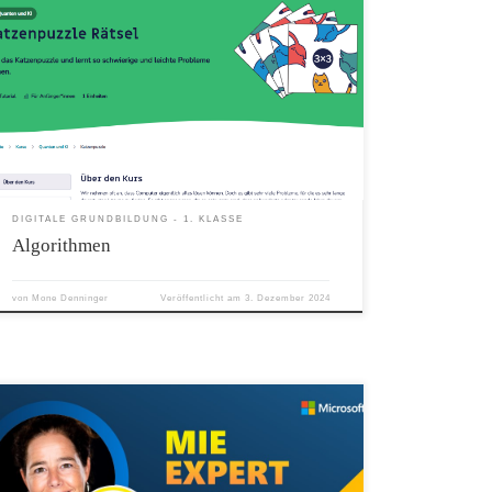
Arbeite den Kurs: Katzenpuzzle Rätsel durch! Achtung! Du wirst den
Ausdruck des Katzenpuzzels, sowie eine Schere benötigen!
DIGITALE GRUNDBILDUNG - 1. KLASSE
Algorithmen
von
Mone Denninger
Veröffentlicht am
3. Dezember 2024
Ich freue mich riesig, bekanntgeben zu dürfen, dass ich bereits zum
10. Mal in Folge zum Microsoft Innovative Education
Expert #MIEExpert ernannt wurde. Diese Auszeichnung bedeutet
mir sehr viel und ich bin stolz, Teil einer globalen Gemeinschaft von