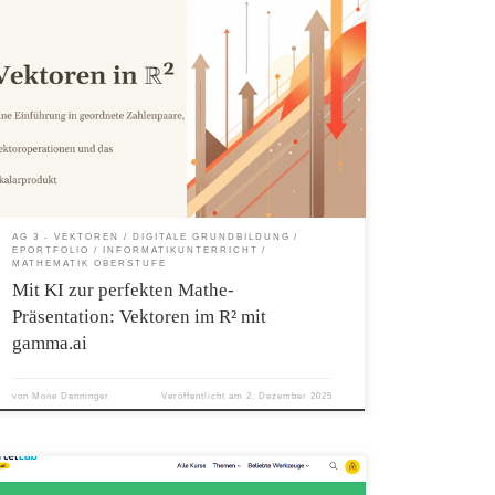
Vor einiger Zeit bin ich auf gamma.ai gestoßen – ein KI-gestütztes
Präsentations-Tool, das beim Erstellen einer Präsentation erheblich
Zeit spart. Gamma.ai ist ein innovatives Tool zur KI-gestützten
Erstellung von Präsentationen, Websites und Dokumenten. Das
Besondere: Du brauchst weder Designkenntnisse noch Programmier-
Know-how. Die Plattform nutzt Künstliche Intelligenz, um Inhalte
automatisch zu strukturieren, ansprechende Layouts zu generieren
und visuelle Elemente intelligente einzubinden. Besonders für
Lehrkräfte interessant ist die Möglichkeit, ein bestehendes PDF
direkt hochzuladen und dieses automatisch in eine ansprechende
Präsentation umzuwandeln. Genau das habe ich ausprobiert:
https://vektoren-in–mssqznx.gamma.site/ Zuerst war das Design sehr
AG 3 - VEKTOREN
DIGITALE GRUNDBILDUNG
dunkel und die Bilder dementsprechend düster. Ich habe das […]
EPORTFOLIO
INFORMATIKUNTERRICHT
MATHEMATIK OBERSTUFE
Mit KI zur perfekten Mathe-
Präsentation: Vektoren im R² mit
gamma.ai
von
Mone Denninger
Veröffentlicht am
2. Dezember 2025