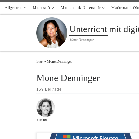
Allgemein
Zum Inhalt springen
Microsoft
Mathematik Unterstufe
Mathematik Obe
Unterricht mit dig
Mone Denninger
Start
»
Mone Denninger
Mone Denninger
159 Beiträge
Just me!