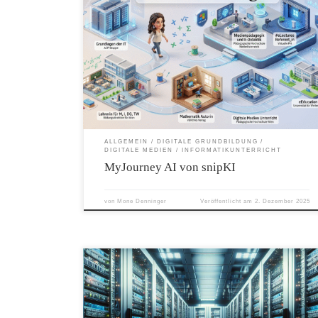
Stationen deines Werdegangs und deine beruflichen Meilensteine in
wenigen Schritten in eine visuelle, KI-generierte Journey-Grafik
verwandelt. Mit nur ein paar Klicks entsteht ein individuelles Bild,
das sich ideal für Social Media, Lebenslauf, Portfolio oder
Präsentationen eignet – komplett kostenlos. Die Visualisierung wirkt
deutlich moderner als ein klassischer Text-Lebenslauf und eignet
sich besonders für LinkedIn-Posts oder Bewerbungsunterlagen.
https://journey.snipki.de Vor allem hat mich die Geschwindigkeit
beeindruckt! Ich habe nur meinen LinkedIn URL eingegeben und
schon hat die Plattform meine Informationen analysiert und meine
Geschichte in eine atemberaubende, visuelle Reise verwandelt:
ALLGEMEIN
DIGITALE GRUNDBILDUNG
DIGITALE MEDIEN
INFORMATIKUNTERRICHT
MyJourney AI von snipKI
von
Mone Denninger
Veröffentlicht am
2. Dezember 2025
Lernziele/Kompetenzen: Erklären, was KI ist und wie sie
funktioniert Trainieren von KI Verstehen, was die generative KI
einzigartig macht Erkennen von Chancen und Gefahren von KI
Experimentieren mit dem Chatbot Teste dein Vorwissen! Was weißt
du bereits über das Thema Künstliche Intelligenz? Was ist KI