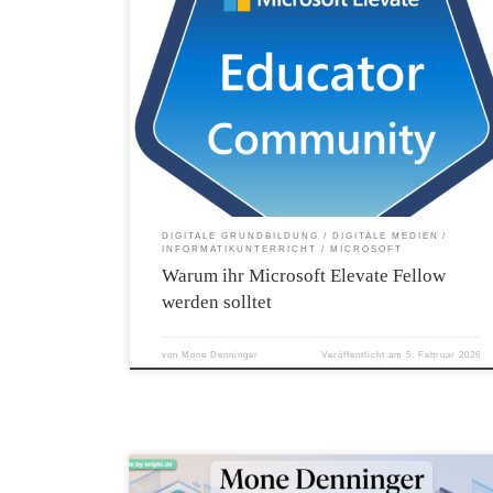
In einer Zeit, in der künstliche Intelligenz unseren Bildungsalltag
rasant verändert, steht fest: Lehrkräfte brauchen mehr denn je
Orientierung, Unterstützung und Raum für professionelle
Weiterentwicklung. Genau hier setzt Microsoft Elevate for Educator
an – ein Programm, das nicht nur Wissen vermittelt, sondern eine
echte globale Gemeinschaft schafft. Die höchste Anerkennungsstufe
dieses Programms ist der Microsoft Elevate Educator Fellow – eine
Auszeichnung, die engagierte Lehrkräfte für herausragende
Expertise, Innovationskraft und Community‑Engagement würdigt.
Vielleicht fragt ihr euch: Wie werde ich Fellow – und warum sollte
ich überhaupt darüber nachdenken? Die Antwort ist einfach: Weil
sich der Weg dorthin nicht nur lohnt, sondern […]
DIGITALE GRUNDBILDUNG
DIGITALE MEDIEN
INFORMATIKUNTERRICHT
MICROSOFT
Warum ihr Microsoft Elevate Fellow
werden solltet
von
Mone Denninger
Veröffentlicht am
5. Februar 2026
MyJourney AI von snipKI ist ein Online-Tool, das die wichtigsten