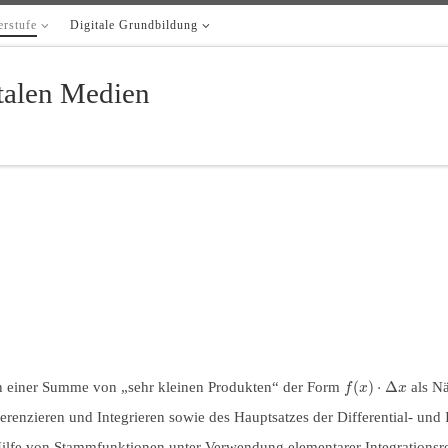
rstufe
Digitale Grundbildung
italen Medien
(
)
⋅
Δ
en einer Summe von „sehr kleinen Produkten“ der Form
als Nä
f
x
x
nzieren und Integrieren sowie des Hauptsatzes der Differential- und 
ilfe von Stammfunktionen unter Verwendung elementarer Integrationsr