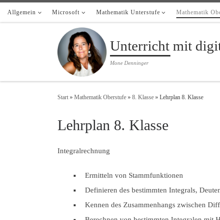
Allgemein
Zum Inhalt springen
Microsoft
Mathematik Unterstufe
Mathematik Obe
Unterricht mit dig
Mone Denninger
Start
»
Mathematik Oberstufe
»
8. Klasse
»
Lehrplan 8. Klasse
Lehrplan 8. Klasse
Integralrechnung
Ermitteln von Stammfunktionen
Definieren des bestimmten Integrals, Deut
Kennen des Zusammenhangs zwischen Differe
Berechnen von bestimmten Integralen mit H