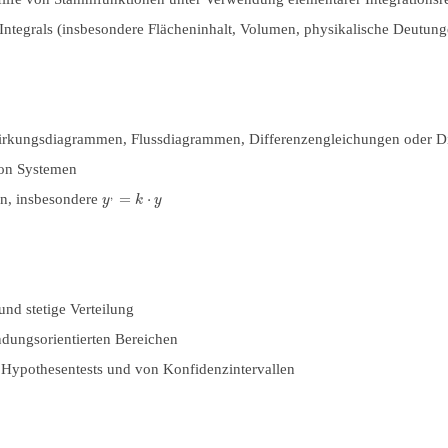
Integrals (insbesondere Flächeninhalt, Volumen, physikalische Deutung
irkungsdiagrammen, Flussdiagrammen, Differenzengleichungen oder Di
von Systemen
,
=
⋅
en, insbesondere
y
k
y
und stetige Verteilung
ndungsorientierten Bereichen
n Hypothesentests und von Konfidenzintervallen