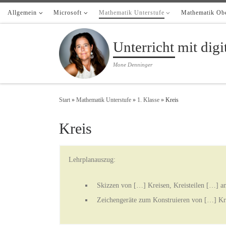
Allgemein
Zum Inhalt springen
Microsoft
Mathematik Unterstufe
Mathematik Obe
Unterricht mit dig
Mone Denninger
Start
»
Mathematik Unterstufe
»
1. Klasse
»
Kreis
Kreis
Lehrplanauszug:
Skizzen von […] Kreisen, Kreisteilen […] a
Zeichengeräte zum Konstruieren von […] Kr