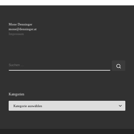
Mone Denninger
mone@denninger.at
Impressum
SUCHE
Such
Kategorien
Kategorien