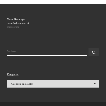
Mone Denninger
mone@denninger.at
Impressum
SUCHE
Such
Kategorien
Kategorien