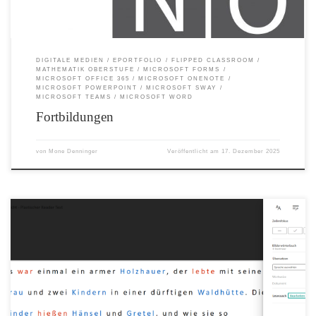
DIGITALE MEDIEN
EPORTFOLIO
FLIPPED CLASSROOM
MATHEMATIK OBERSTUFE
MICROSOFT FORMS
MICROSOFT OFFICE 365
MICROSOFT ONENOTE
MICROSOFT POWERPOINT
MICROSOFT SWAY
MICROSOFT TEAMS
MICROSOFT WORD
Fortbildungen
von
Mone Denninger
Veröffentlicht am
17. Dezember 2025
Der plastische Reader von Microsoft ist ein kostenloses Tool, das in Word,
OneNote, Outlook, Office Lens, Microsoft Teams, Reading Progress, Forms, Flip,
Minecraft Education und dem Edge Browser integriert ist, um das Lesen und
Schreiben für Menschen unabhängig von Alter oder Fähigkeiten zu verbessern. Der
plastische Reader kann dazu beitragen, das Verständnis zu verbessern, indem er…
Unterstützung der fließenden Englischkenntnisse für Englischlernende oder Leser
anderer Sprachen Unterstützung beim Aufbau von Selbstvertrauen bei