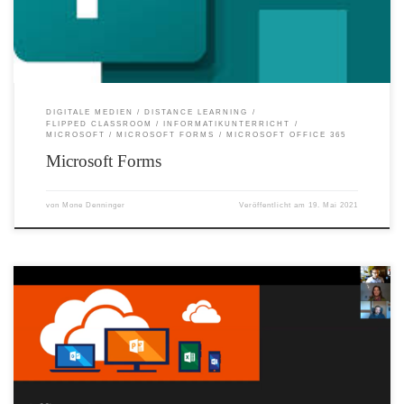
Sie einen Titel für das Quiz ein. Darüber hinaus können Sie einen optionalen
Untertitel angeben. Wählen Sie + Neue Frage hinzufügen aus, um eine Frage […]
DIGITALE MEDIEN
DISTANCE LEARNING
FLIPPED CLASSROOM
INFORMATIKUNTERRICHT
MICROSOFT
MICROSOFT FORMS
MICROSOFT OFFICE 365
Microsoft Forms
von
Mone Denninger
Veröffentlicht am
19. Mai 2021
Die Online Sprechstunde ist eine Fort- und Weiterbildung für die
niederösterreichischen Schulen zum 8-Punkte-Plan des BMBWF an der PH NÖ.
Hier finden Sie eine Aufzeichnung meiner Online Sprechstunde vom Dezember
2020 zum Thema Office 365 – ein Überblick. Word – Diktieren, Editor und
Plastischer Reader Mit der Diktierfunktion in Word können Sie Ihre Gedanken
schnell und einfach aufzeichnen. Der Editor hilft Ihnen dabei, Ihre Texte zu
verbessern und zu optimieren. Der plastische Reader verbessert das Leseerlebnis