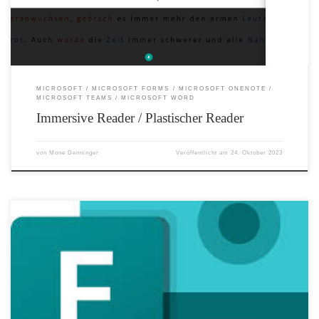
aufstrebenden Lesern, wenn sie lernen, auf höherem Niveau zu lesen Angebot von
Textdekodierungslösungen für Schüler mit Legasthenie und anderen
Lernbedürfnissen Übersetzung von einzelnen Wörtern oder ganzen Texten in […]
MICROSOFT
MICROSOFT FORMS
MICROSOFT ONENOTE
MICROSOFT TEAMS
MICROSOFT WORD
Immersive Reader / Plastischer Reader
von
Mone Denninger
Veröffentlicht am
24. Oktober 2023
Erstellen eines Quiz für Schülerinnen und Schüler mit Microsoft Forms. Um
sofortige Rückmeldung über den Lernstand unserer Lernenden zu erhalten, bieten
sich Online Tools an, die eine automatische Auswertung ermöglichen. Forms ist ein
solches Programm und Teil von Microsoft 365, das Lehrerinnen und Lehrer in
Österreich gratis zur Verfügung gestellt bekommen. Anmeldung Melden Sie sich
mit den Anmeldeinformationen Ihres Microsoft 365 Schulkontos unter
http://portal.office.com an. Erstellen eines Quiz Wählen Sie Neues Quiz aus. Geben