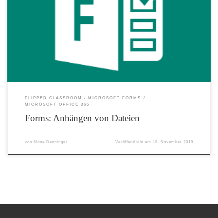
Unsere beliebte Anwendung Microsoft Forms zum Erstellen von Quiz unterstützt
jetzt das Anhängen von Dateien! Es ist möglich die Anzahl der Dateien, die
Größenbeschränkung und den Dateityp auszuwählen. Diese neue Funktion wird in
den nächsten Wochen ausgerollt! #MIEExpert #MicrosoftEDU
FLIPPED CLASSROOM
MICROSOFT FORMS
MICROSOFT OFFICE 365
Forms: Anhängen von Dateien
von
Mone Denninger
Veröffentlicht am
15. November 2019