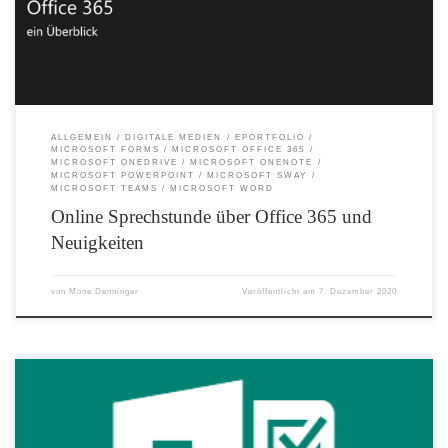
durch visuelle Effekte. Excel – Teilen Mit Excel können Sie Ihre Arbeitsblätter
problemlos teilen und so die Zusammenarbeit in Ihrem Team fördern. PowerPoint
– […]
ALLGEMEIN
DIGITALE MEDIEN
EPORTFOLIO
MICROSOFT FORMS
MICROSOFT OFFICE 365
MICROSOFT ONEDRIVE
MICROSOFT ONENOTE
MICROSOFT POWERPOINT
MICROSOFT SWAY
MICROSOFT TEAMS
MICROSOFT WORD
Online Sprechstunde über Office 365 und
Neuigkeiten
von
Mone Denninger
Veröffentlicht am
7. Dezember 2020