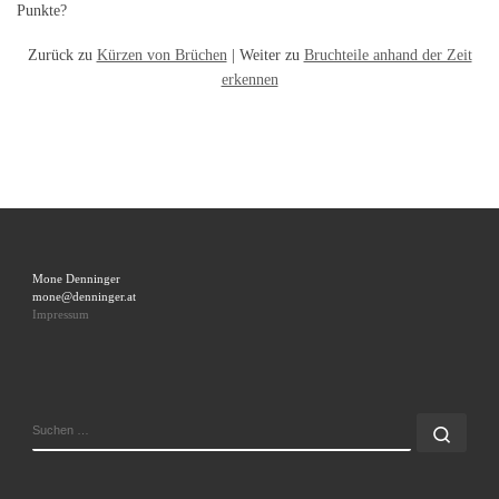
Punkte?
Zurück zu
Kürzen von Brüchen
| Weiter zu
Bruchteile anhand der Zeit
erkennen
Mone Denninger
mone@denninger.at
Impressum
SUCHE
Such