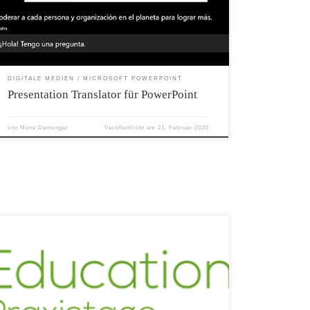
Presentation Translator Untertitel direkt auf Ihrer PowerPoint-
Präsentation in einer von mehr als 60 unterstützten Textsprachen an.
Diese Funktion kann auch für taubes oder schwerhöriges Publikum
genutzt werden. Bis zu 100 Zuhörer im Raum können die
Präsentation in ihrer eigenen Sprache verfolgen, indem sie die
Translator-App herunterladen […]
DIGITALE MEDIEN
MICROSOFT POWERPOINT
Presentation Translator für PowerPoint
von
Mone Denninger
Veröffentlicht am
21. Februar 2020
Meine Stichwöter zu den Vorträgen der eEducation Praxistage in
Linz.