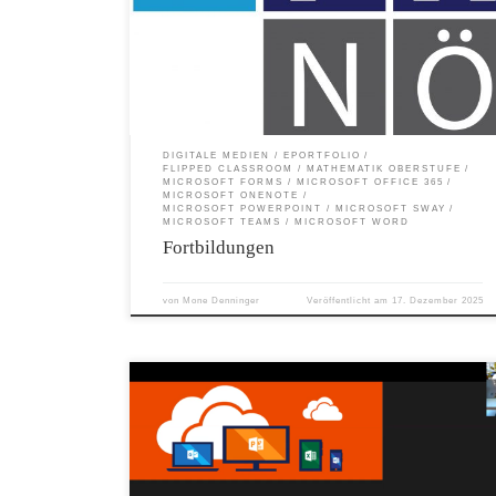
Microsoft Office 365 | Online-LV Mi, 29.04.26 14:30 – 17:45
online 351F6SPK28 Microsoft 365 im Mathematikunterricht |
Online-LV Mi, 06.05.26 14:30 – 17:45 online 351F6SPK29
Microsoft 365 und KI | Online-LV | #kischule Mi, 20.05.26 14:30 –
17:45 online 351F6SPK51 Grundlagen der Unterrichtsgestaltung mi
Microsoft Teams für den Schulstart 2026 | Online-LV Mi, 23.09.26
14:30 – 17:45 online 351F6SPK52 Erste Schritte in OneNote – das
digitale Heft für […]
DIGITALE MEDIEN
EPORTFOLIO
FLIPPED CLASSROOM
MATHEMATIK OBERSTUFE
MICROSOFT FORMS
MICROSOFT OFFICE 365
MICROSOFT ONENOTE
MICROSOFT POWERPOINT
MICROSOFT SWAY
MICROSOFT TEAMS
MICROSOFT WORD
Fortbildungen
von
Mone Denninger
Veröffentlicht am
17. Dezember 2025
Die Online Sprechstunde ist eine Fort- und Weiterbildung für die
niederösterreichischen Schulen zum 8-Punkte-Plan des BMBWF an
der PH NÖ. Hier finden Sie eine Aufzeichnung meiner Online
Sprechstunde vom Dezember 2020 zum Thema Office 365 – ein
Überblick. Word – Diktieren, Editor und Plastischer Reader Mit der
Diktierfunktion in Word können Sie Ihre Gedanken schnell und