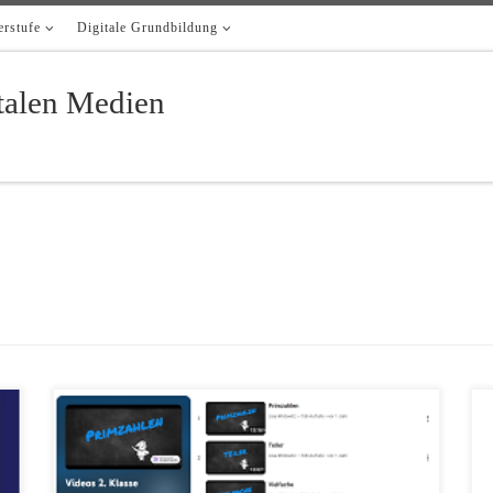
rstufe
Digitale Grundbildung
italen Medien
Lisa Widowitz und Birgit Edlinger-Schauperl „Keep calm and math
on“, zwei Kolleginnen vom Hochschullehrgang Mathematik.Digital
an der Pädagogischen Hochschule Niederösterreich, die am BG/BRG