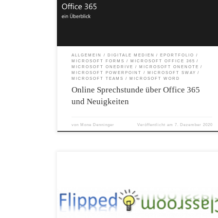
einfach aufzeichnen. Der Editor hilft Ihnen dabei, Ihre Texte zu
verbessern und zu optimieren. Der plastische Reader verbessert das
Leseerlebnis durch visuelle Effekte. Excel – Teilen Mit Excel
können Sie Ihre Arbeitsblätter problemlos teilen und so die
Zusammenarbeit in Ihrem Team fördern. PowerPoint – […]
ALLGEMEIN
DIGITALE MEDIEN
EPORTFOLIO
MICROSOFT FORMS
MICROSOFT OFFICE 365
MICROSOFT ONEDRIVE
MICROSOFT ONENOTE
MICROSOFT POWERPOINT
MICROSOFT SWAY
MICROSOFT TEAMS
MICROSOFT WORD
Online Sprechstunde über Office 365
und Neuigkeiten
von
Mone Denninger
Veröffentlicht am
7. Dezember 2020
Meine überarbeitete Präsentation zu , Teams, OneNote und
PowerPoint: