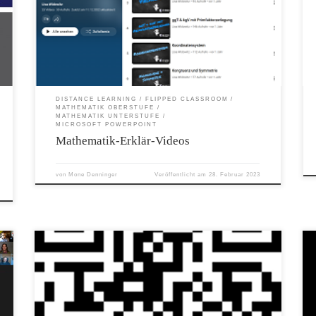
Judenburg unterrichten, haben großartige Videos zum Lehrstoff der
Sekundarstufe 1 und 2 erstellt: Videos 1. Klasse – YouTube Videos
2. Klasse – YouTube Videos 5. Klasse – YouTube Videos 6. Klasse –
YouTube Ich freue mich schon auf die Erweiterung!
t
DISTANCE LEARNING
FLIPPED CLASSROOM
MATHEMATIK OBERSTUFE
MATHEMATIK UNTERSTUFE
MICROSOFT POWERPOINT
Mathematik-Erklär-Videos
von
Mone Denninger
Veröffentlicht am
28. Februar 2023