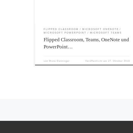
FLIPPED CLASSROOM
MICROSOFT ONENOTE
MICROSOFT POWERPOINT
MICROSOFT TEAMS
Flipped Classroom, Teams, OneNote und
PowerPoint…
von
Mone Denninger
Veröffentlicht am
27. Oktober 2018
Beitragsnavigation