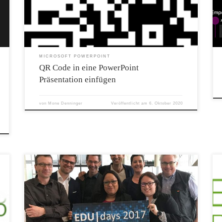
MICROSOFT POWERPOINT
QR Code in eine PowerPoint
Präsentation einfügen
von
Mone Denninger
Veröffentlicht am
6. Oktober 2020
Die EDU|days 2017 standen unter dem Motto Digitale
Kompetenzen. Die Schule 4.0 wurde vorgestellt, die
Digitalisierungsstrategie des Bildungsministeriums. Programm
EDU|days 2017 Ich durfte meine Erfahrungen mit Flipped