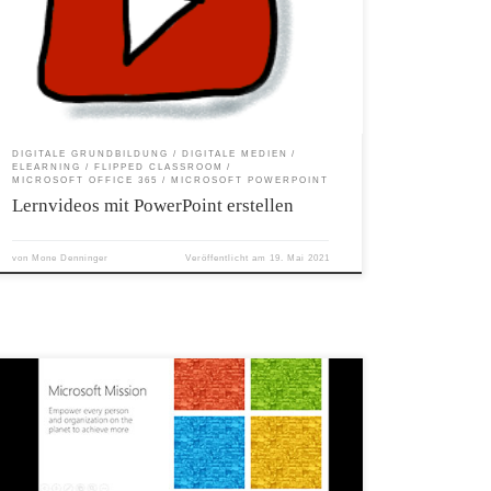
erforderlich selbst ein Video zu erstellen. Im folgenden Video wird
Ihnen gezeigt, wie Sie mit PowerPoint ein Lehrvideo erstellen
können.
DIGITALE GRUNDBILDUNG
DIGITALE MEDIEN
ELEARNING
FLIPPED CLASSROOM
MICROSOFT OFFICE 365
MICROSOFT POWERPOINT
Lernvideos mit PowerPoint erstellen
von
Mone Denninger
Veröffentlicht am
19. Mai 2021
Das Add-In Presentation Translator für PowerPoint untertitelt eine
Live-Präsentation und übersetzt sie in eine von über 60 Sprachen.
Die Zuseher können auch in der von ihnen gewählten Sprache direkt
aus der Translator-App oder dem Browser die Übersetzung
mitverfolgen. Hervorragend bei Elternabenden mit Eltern, die kein
oder wenig Deutsch sprechen. Während Sie sprechen, zeigt der