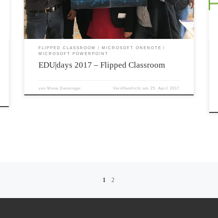
Classroom präsentieren:
FLIPPED CLASSROOM
MICROSOFT ONENOTE
MICROSOFT POWERPOINT
EDU|days 2017 – Flipped Classroom
von
Mone Denninger
Veröffentlicht am
25. April 2017
1
2