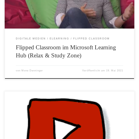
DIGITALE MEDIEN
ELEARNING
FLIPPED CLASSROOM
Flipped Classroom im Microsoft Learning
Hub (Relax & Study Zone)
von
Mone Denninger
Veröffentlicht am
19. Mai 2021
Bei der Lehrmethode Flipped Classroom ist es manchmal erforderlich selbst ein
Video zu erstellen. Im folgenden Video wird Ihnen gezeigt, wie Sie mit PowerPoint
ein Lehrvideo erstellen können.