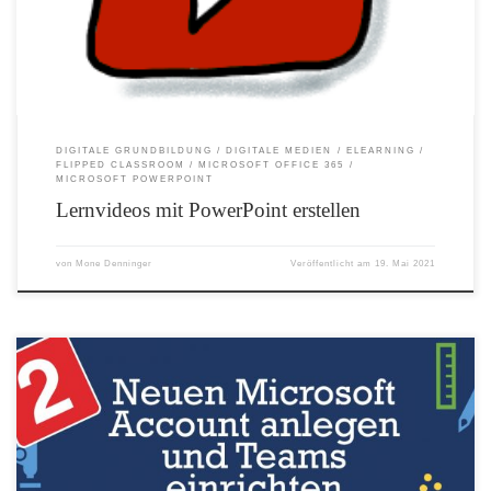
DIGITALE GRUNDBILDUNG
DIGITALE MEDIEN
ELEARNING
FLIPPED CLASSROOM
MICROSOFT OFFICE 365
MICROSOFT POWERPOINT
Lernvideos mit PowerPoint erstellen
von
Mone Denninger
Veröffentlicht am
19. Mai 2021
Da es bei manchen Schwierigkeiten gab Teams einzurichten hier noch einmal ein
Video dazu (Stand: 22.03.2020) Sollten Sie Office 365 NICHT an der Schule zur
Verfügung haben, können Sie Teams und die meisten anderen Programme der