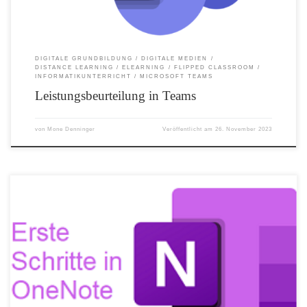
DIGITALE GRUNDBILDUNG
DIGITALE MEDIEN
DISTANCE LEARNING
ELEARNING
FLIPPED CLASSROOM
INFORMATIKUNTERRICHT
MICROSOFT TEAMS
Leistungsbeurteilung in Teams
von
Mone Denninger
Veröffentlicht am
26. November 2023
Ein Erklärvideo für alle, die noch nie mit OneNote gearbeitet haben!