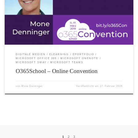
erfahren! Einfach unter anmelden und zwischen 11. und 17. März 2019 kostenlos
Videos der EDU-Rockstars aus Österreich, Deutschland, der Schweiz und
Liechtenstein von zu Hause aus genießen!
DIGITALE MEDIEN
ELEARNING
EPORTFOLIO
MICROSOFT OFFICE 365
MICROSOFT ONENOTE
MICROSOFT SWAY
MICROSOFT TEAMS
O365School – Online Convention
von
Mone Denninger
Veröffentlicht am
17. Februar 2019
Beitragsnavigation
1
2
3