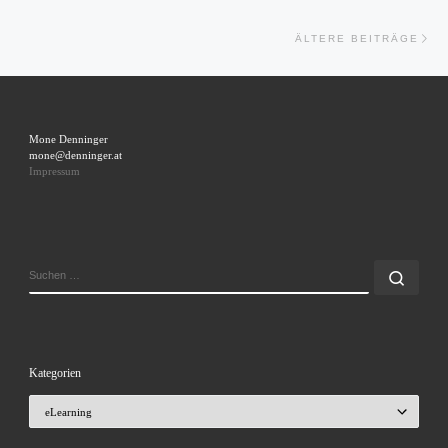
Ält
ÄLTERE BEITRÄGE
Mone Denninger
mone@denninger.at
Impressum
SUCHE
Such
Kategorien
Kategorien