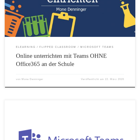
Office Gruppe von Microsoft trotzdem nutzen. Dieses Video zeigt ihnen wie das
geht:
ELEARNING
FLIPPED CLASSROOM
MICROSOFT TEAMS
Online unterrichten mit Teams OHNE
Office365 an der Schule
von
Mone Denninger
Veröffentlicht am
22. März 2020
Besondere Zeiten erfordern besondere Maßnahmen. Sollte jemand in der nächsten
Zeit online unterrichten wollen oder müssen, hier ein paar (hoffentlich) hilfreiche
Links: Durchführung einer Online-Lehrveranstaltung mit Microsoft Teams (Mone