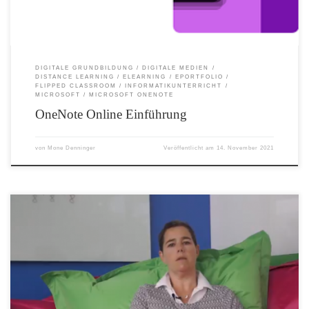
DIGITALE GRUNDBILDUNG
DIGITALE MEDIEN
DISTANCE LEARNING
ELEARNING
EPORTFOLIO
FLIPPED CLASSROOM
INFORMATIKUNTERRICHT
MICROSOFT
MICROSOFT ONENOTE
OneNote Online Einführung
von
Mone Denninger
Veröffentlicht am
14. November 2021
Was versteht man unter Flipped Classroom? Muss es immer ein traditionelles
Klassenzimmer sein? In diesem Video beantworte ich unter anderem diese Fragen!
Aufgenommen im Learning Hub der Firma Microsoft.