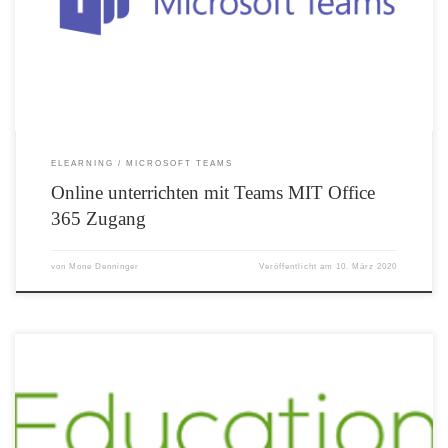
Denninger) – sehr kurz und einfach mit Office 365 Online Unterrichten mit
Microsoft Teams (Kurt Söser) – etwas umfangreicher; hier wird die kostenlose
Teams-Version verwendet Anleitung zu Fernunterricht mit Office 365 Blogartikel
„Schule geschlossen“ von Christian Krüsi (Schulbeispiel aus der Schweiz)
ELEARNING
MICROSOFT TEAMS
Online unterrichten mit Teams MIT Office
365 Zugang
von
Mone Denninger
Veröffentlicht am
10. März 2020