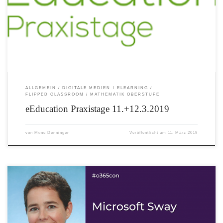
Ein paar Stichworte zu den von mir besuchten Vorträgen bei den eEducation
Praxistagen in Linz.
ALLGEMEIN
DIGITALE MEDIEN
ELEARNING
FLIPPED CLASSROOM
MATHEMATIK OBERSTUFE
eEducation Praxistage 11.+12.3.2019
von
Mone Denninger
Veröffentlicht am
11. März 2019
Nur mehr ein paar Tage und die erste Online Convention der o365school beginnt!
In 25 Sessions kannst du vieles Über OneNote, Teams, Sway, Skype, Minecraft etc.