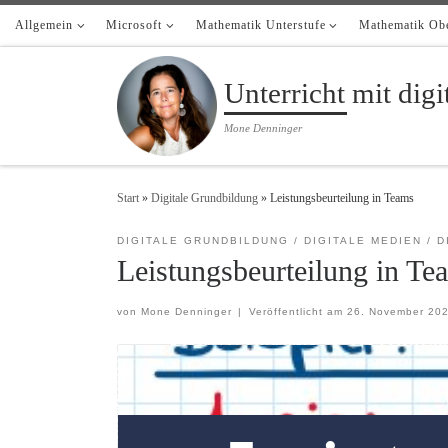
Allgemein
Zum Inhalt springen
Microsoft
Mathematik Unterstufe
Mathematik Obe
Unterricht mit dig
Mone Denninger
Start
»
Digitale Grundbildung
»
Leistungsbeurteilung in Teams
DIGITALE GRUNDBILDUNG
DIGITALE MEDIEN
D
Leistungsbeurteilung in Te
von
Mone Denninger
|
Veröffentlicht am
26. November 20