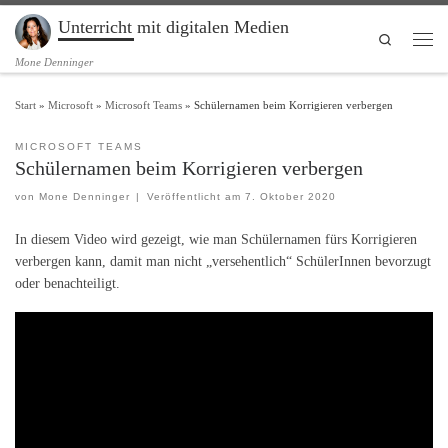
Unterricht mit digitalen Medien
Zum Inhalt springen
Search
Men
Mone Denninger
Start
»
Microsoft
»
Microsoft Teams
»
Schülernamen beim Korrigieren verbergen
MICROSOFT TEAMS
Schülernamen beim Korrigieren verbergen
von
Mone Denninger
|
Veröffentlicht am
7. Oktober 2020
In diesem Video wird gezeigt, wie man Schülernamen fürs Korrigieren
verbergen kann, damit man nicht „versehentlich“ SchülerInnen bevorzugt
oder benachteiligt.