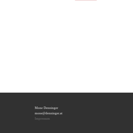
Mone Denninger
mone@denninger.at
Impressum