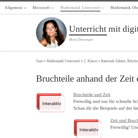
Allgemein
Zum Inhalt springen
Microsoft
Mathematik Unterstufe
Mathematik Obe
Unterricht mit dig
Mone Denninger
Start
»
Mathematik Unterstufe
»
2. Klasse
»
Rationale Zahlen, Brüch
Bruchteile anhand der Zeit
Bruchteile und Zeit
Freiwillig und nur für schnelle Sc
Schau dir die Beispiele auf der l
Zeit und Bruch
Freiwillig! U