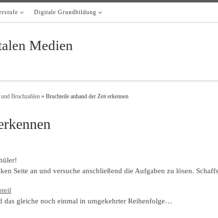
rstufe
Digitale Grundbildung
italen Medien
e und Bruchzahlen
»
Bruchteile anhand der Zeit erkennen
 erkennen
hüler!
inken Seite an und versuche anschließend die Aufgaben zu lösen. Schaffs
teil
nd das gleiche noch einmal in umgekehrter Reihenfolge…