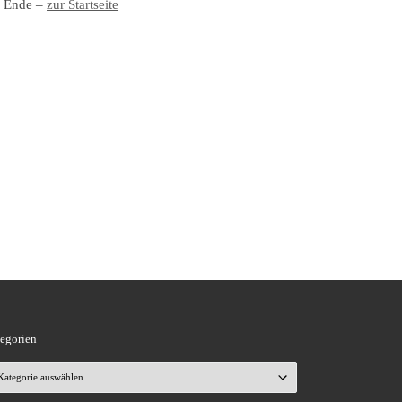
| Ende –
zur Startseite
egorien
 …
tegorien