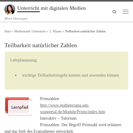
Unterricht mit digitalen Medien
Zum Inhalt springen
Search
Men
Mone Denninger
Start
»
Mathematik Unterstufe
»
2. Klasse
»
Teilbarkeit natürlicher Zahlen
Teilbarkeit natürlicher Zahlen
Lehrplanauszug:
wichtige Teilbarkeitsregeln kennen und anwenden können
Primzahlen
http://www.matheprisma.uni-
wuppertal.de/Module/Primz/index.htm
Interaktiv – Tutorium
Primzahlen: Der Begriff Primzahl wird erläutert
und das Sieb des Eratosthenes entwickelt.