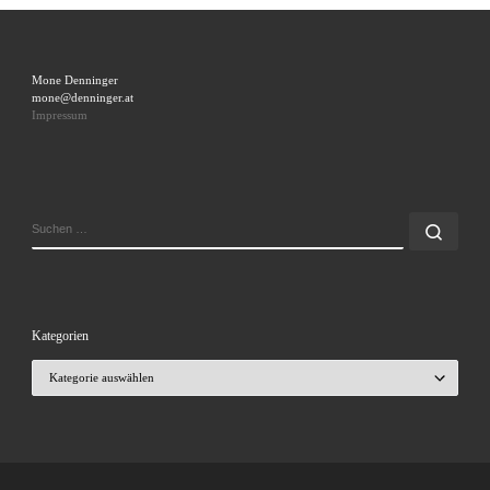
Mone Denninger
mone@denninger.at
Impressum
SUCHE
Such
Kategorien
Kategorien