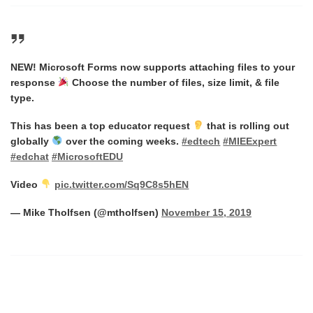
NEW! Microsoft Forms now supports attaching files to your
response
Choose the number of files, size limit, & file
type.
This has been a top educator request
that is rolling out
globally
over the coming weeks.
#edtech
#MIEExpert
#edchat
#MicrosoftEDU
Video
pic.twitter.com/Sq9C8s5hEN
— Mike Tholfsen (@mtholfsen)
November 15, 2019