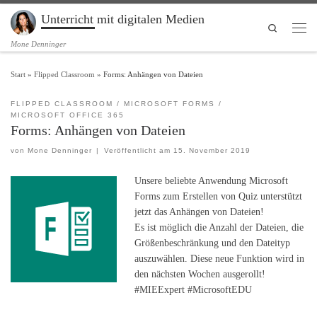
Unterricht mit digitalen Medien
Zum Inhalt springen
Search
Men
Mone Denninger
Start
»
Flipped Classroom
»
Forms: Anhängen von Dateien
FLIPPED CLASSROOM
MICROSOFT FORMS
MICROSOFT OFFICE 365
Forms: Anhängen von Dateien
von
Mone Denninger
|
Veröffentlicht am
15. November 2019
Unsere beliebte Anwendung Microsoft
Forms zum Erstellen von Quiz unterstützt
jetzt das Anhängen von Dateien!
Es ist möglich die Anzahl der Dateien, die
Größenbeschränkung und den Dateityp
auszuwählen. Diese neue Funktion wird in
den nächsten Wochen ausgerollt!
#MIEExpert #MicrosoftEDU