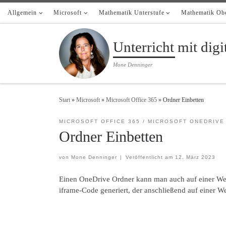
Allgemein
Zum Inhalt springen
Microsoft
Mathematik Unterstufe
Mathematik Obe
Unterricht mit dig
Mone Denninger
Start
»
Microsoft
»
Microsoft Office 365
»
Ordner Einbetten
MICROSOFT OFFICE 365
MICROSOFT ONEDRIVE
Ordner Einbetten
von
Mone Denninger
|
Veröffentlicht am
12. März 2023
Einen OneDrive Ordner kann man auch auf einer Webs
iframe-Code generiert, der anschließend auf einer W