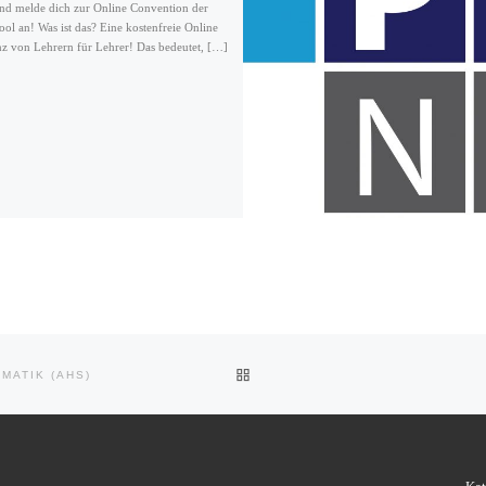
 melde dich zur Online Convention der
ol an! Was ist das? Eine kostenfreie Online
z von Lehrern für Lehrer! Das bedeutet, […]
ZURÜCK ZUR BEITRAGSLIST
MATIK (AHS)