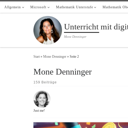
Allgemein
Zum Inhalt springen
Microsoft
Mathematik Unterstufe
Mathematik Obe
Unterricht mit dig
Mone Denninger
Start
»
Mone Denninger
»
Seite 2
Mone Denninger
159 Beiträge
Just me!