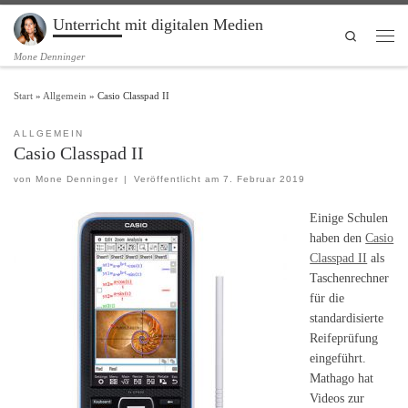
Unterricht mit digitalen Medien
Zum Inhalt springen
Search
Men
Mone Denninger
Start
»
Allgemein
»
Casio Classpad II
ALLGEMEIN
Casio Classpad II
von
Mone Denninger
|
Veröffentlicht am
7. Februar 2019
Einige Schulen
haben den
Casio
Classpad II
als
Taschenrechner
für die
standardisierte
Reifeprüfung
eingeführt.
Mathago hat
Videos zur