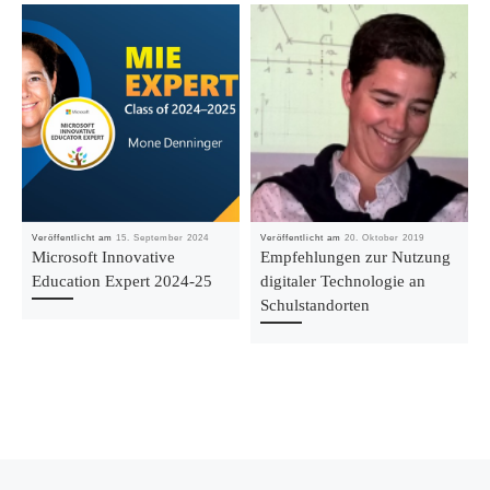
Veröffentlicht am
15. September 2024
Veröffentlicht am
20. Oktober 2019
Microsoft Innovative
Empfehlungen zur Nutzung
Education Expert 2024-25
digitaler Technologie an
Schulstandorten
Beitragsnavigation
Vorheriger Beitrag