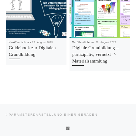
Veröffentlicht am
29. August 2023
Veröffentlicht am
29. August 2023
Guidebook zur Digitalen
Digitale Grundbildung –
Grundbildung
partizipativ, vernetzt ->
Materialsammlung
Beitragsnavigation
Vorheriger Beitrag
PARAMETERDARSTELLUNG EINER GERADEN
ZURÜCK ZUR BEITRAGSLISTE