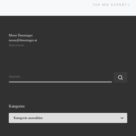
Näc
TOP MIE EXPERT
Mone Denninger
mone@denninger.at
Impressum
SUCHE
Such
Kategorien
Kategorien