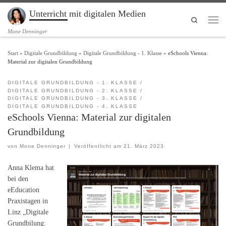
Unterricht mit digitalen Medien
Zum Inhalt springen
Search
Men
Mone Denninger
Start
»
Digitale Grundbildung
»
Digitale Grundbildung - 1. Klasse
»
eSchools Vienna:
Material zur digitalen Grundbildung
DIGITALE GRUNDBILDUNG - 1. KLASSE
DIGITALE GRUNDBILDUNG - 2. KLASSE
DIGITALE GRUNDBILDUNG - 3. KLASSE
DIGITALE GRUNDBILDUNG - 4. KLASSE
eSchools Vienna: Material zur digitalen
Grundbildung
von
Mone Denninger
|
Veröffentlicht am
21. März 2023
Anna Klema hat
bei den
eEducation
Praxistagen in
Linz „Digitale
Grundbilung: