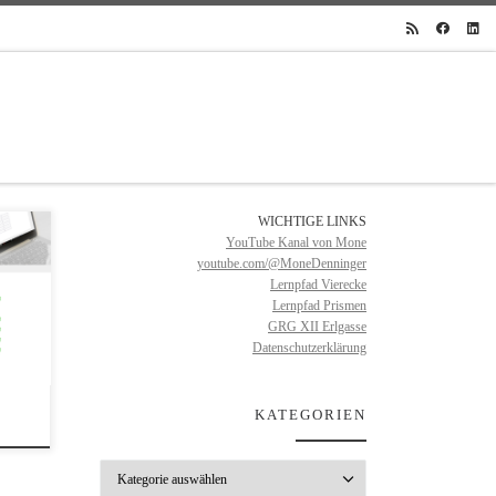
WICHTIGE LINKS
YouTube Kanal von Mone
youtube.com/@MoneDenninger
 ist.
Lernpfad Vierecke
Lernpfad Prismen
GRG XII Erlgasse
Datenschutzerklärung
und es
KATEGORIEN
ondern
box.at
iten.
Kategorien