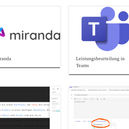
verschiedenen Niveaus. Die Schüler kön
Schritt für Schritt neue Themen üben,
Übungsblätter generieren und drucken, m
a ist eine kostenlose und werbefreie
ohne Lösungen. Darüber hinaus gibt es sp
Lern-App. Sie bietet: Aufgaben zu allen
Übungen wie „Teilerkegeln“, bei denen d
tufen-Mathe-Themen (inklusive
wichtigsten Teilbarkeitsregeln geübt […]
benpool und alter Matura-Aufgaben)
iche Tipps und Erklärvideos Über 300
e-Einheiten und mehr als 5000
deos Integrierten Taschenrechner und
-Formelsammlung ChatGPT-Anbindung
stenlose Miranda App ist perfekt für die
randa
Leistungsbeurteilung in
ufe geeignet. Hier geht’s zur App: Google
Teams
pple App Store Website Die Miranda App
r als nur eine Lernhilfe – sie ist eine treue
terin durch das Schuljahr für alle, die in
eine zusätzliche Unterstützung suchen.
astische Reader von Microsoft ist ein
Der Lesefortschritt (engl. Reading Progress
loses Tool, das in Word, OneNote,
ein kostenloses Tool, das Schülern hilft, i
k, Office Lens, Microsoft Teams,
Leseflüssigkeit zu üben. Die Schülerinne
g Progress, Forms, Flip, Minecraft
Schüler lesen eine Passage laut vor, währe
ion und dem Edge Browser integriert ist,
Video und Audio aufnehmen, und geben
 Lesen und Schreiben für Menschen
ihre Aufnahmen an Sie weiter. Erstellen S
ngig von Alter oder Fähigkeiten zu
Lesefortschrittsaufgaben in Microsoft Tea