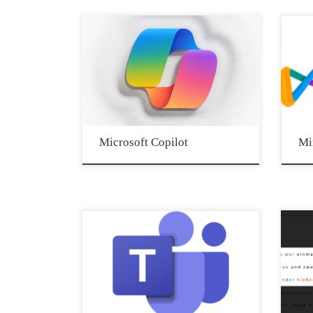
Millionär“. Es müssen Fragen hinterlegt sein mit
jeweils vier Antwortmöglichkeiten und einer
richtigen Antwort. […]
In Anbetracht der rasanten Fortschritte in der
Mirand
Künstlichen Intelligenz könnten Sie sich fragen,
Mathe-
wie Sie diese Werkzeuge in Ihrem Unterricht
Obers
einsetzen können, um Zeit und Energie zu
Aufga
sparen. Lehrkräfte weltweit bemühen sich, KI
Hilfre
zu verstehen und in ihren Alltag zu integrieren,
Theori
und erkennen oft ihren großen Wert. KI kann
Lernvi
genutzt werden, um bei der Erstellung von
Video
Bewertungsrubriken, personalisierten
Die ko
Microsoft Copilot
Mi
Lerninhalten für Schüler und Lehrmaterialien
Oberst
wie Tests und Lehrplänen Zeit zu sparen.
Play A
Generative KI ist eine relativ neue Technologie
ist meh
und eine besondere Kategorie der KI, die sich
Beglei
auf die Erzeugung neuer Inhalte spezialisiert.
Mathe 
Mit generativer KI ist es möglich, neue Inhalte
wie […]
Der neue Teams Client ist (endlich) da! Was ist
Der pl
neu? Anzeigen des Status in der Taskleiste: Jetzt
kosten
können Sie Ihre Anwesenheit über das Teams-
Outloo
Symbol in Ihrer Taskleiste überprüfen. Neue
Readin
Besprechungshintergründe: Wenden Sie Ihre
Educat
bevorzugten benutzerdefinierten Hintergründe
um das
an, wenn Sie an einer Besprechung in den
unabhä