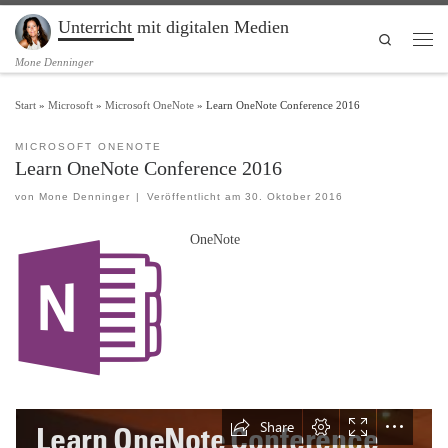
Unterricht mit digitalen Medien
Zum Inhalt springen
Search
Men
Mone Denninger
Start
»
Microsoft
»
Microsoft OneNote
»
Learn OneNote Conference 2016
MICROSOFT ONENOTE
Learn OneNote Conference 2016
von
Mone Denninger
|
Veröffentlicht am
30. Oktober 2016
OneNote