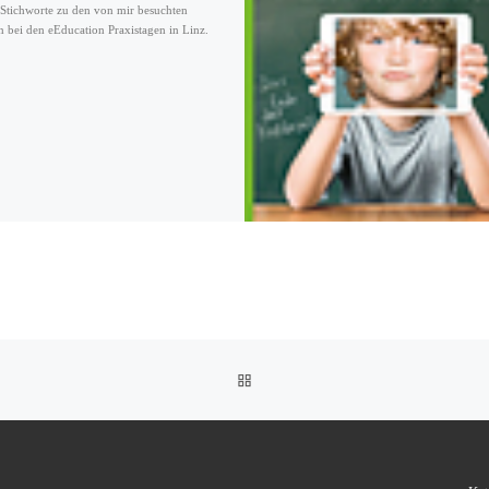
 Stichworte zu den von mir besuchten
n bei den eEducation Praxistagen in Linz.
ZURÜCK ZUR BEITRAGSLIST