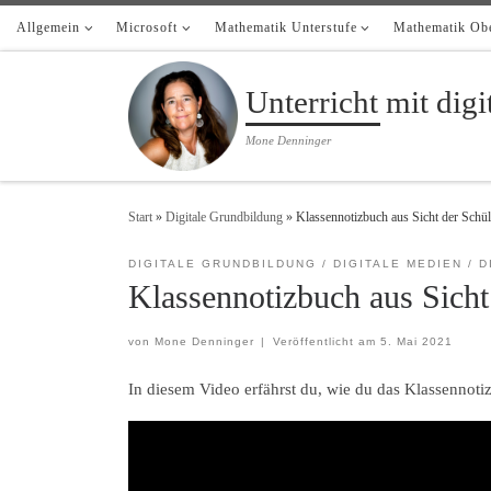
Allgemein
Zum Inhalt springen
Microsoft
Mathematik Unterstufe
Mathematik Obe
Unterricht mit dig
Mone Denninger
Start
»
Digitale Grundbildung
»
Klassennotizbuch aus Sicht der Schü
DIGITALE GRUNDBILDUNG
DIGITALE MEDIEN
D
Klassennotizbuch aus Sicht
von
Mone Denninger
|
Veröffentlicht am
5. Mai 2021
In diesem Video erfährst du, wie du das Klassennot