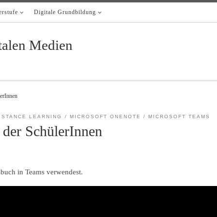
rstufe
Digitale Grundbildung
italen Medien
lerInnen
ISTANCE LEARNING
MICROSOFT ONENOTE
MICROSOFT TEAMS
 der SchülerInnen
izbuch in Teams verwendest.