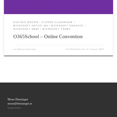
DIGITALE MEDIEN
FLIPPED CLASSROOM
MICROSOFT OFFICE 365
MICROSOFT ONENOTE
MICROSOFT SWAY
MICROSOFT TEAMS
O365School – Online Convention
von
Mone Denninger
Veröffentlicht am
14. Januar 2019
Mone Denninger
mone@denninger.at
Impressum